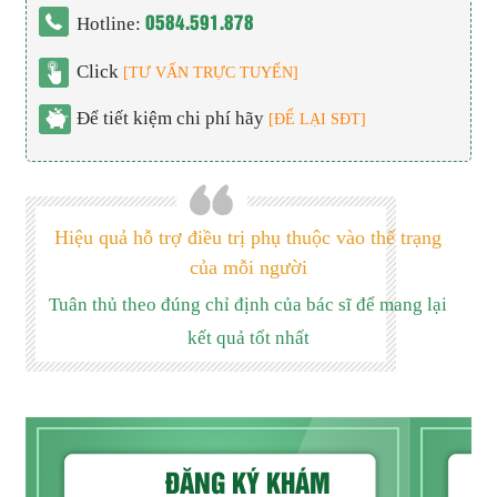
0584.591.878
Hotline:
Click
[TƯ VẤN TRỰC TUYẾN]
Để tiết kiệm chi phí hãy
[ĐỂ LẠI SĐT]
Hiệu quả hỗ trợ điều trị phụ thuộc vào thể trạng
của mỗi người
Tuân thủ theo đúng chỉ định của bác sĩ để mang lại
kết quả tốt nhất
ĐĂNG KÝ KHÁM