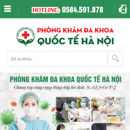
"
"
0584.591.878